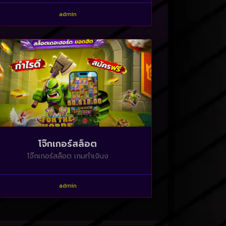
admin
โจ๊กเกอร์สล็อต
โจ๊กเกอร์สล็อต เกมทำเงินง
admin