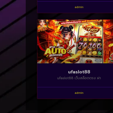
admin
ufaslot88
ufaslot88 เว็บสล็อตตรง ฝา
admin