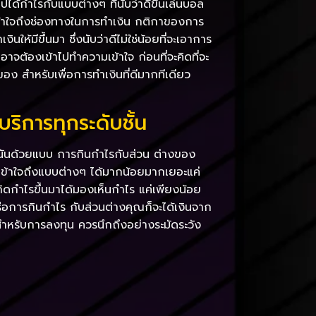
ไปได้กำไรกับแบบต่างๆ ที่นับว่าดีขึ้นเล่นบอล
มเข้าใจถึงช่องทางในการทำเงิน กติกาของการ
ห้มีขึ้นมา ซึ่งนับว่าดีไม่ใช่น้อยที่จะเอาการ
าอาจต้องเข้าไปทำความเข้าใจ ก่อนที่จะคิดที่จะ
อง สำหรับเพื่อการทำเงินที่ดีมากทีเดียว
ิการทุกระดับชั้น
กพนันด้วยแบบ การกินกำไรกับส่วน ต่างของ
หรือเข้าใจถึงแบบต่างๆ ได้มากน้อยมากเยอะแค่
กิดกำไรขึ้นมาได้มองเห็นกำไร แค่เพียงน้อย
ือการกินกำไร กับส่วนต่างคุณก็จะได้เงินจาก
้มสำหรับการลงทุน ควรนึกถึงอย่างระมัดระวัง