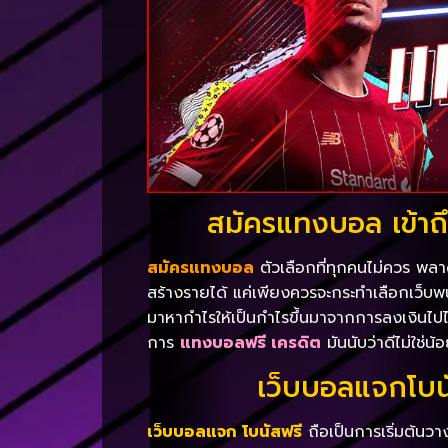
สมัครแทงบอล เข้าถึง
สมัครแทงบอล
ตัวเลือกที่ทุกคนไม่ควร พลาด
สร้างรายได้ แค่เพียงควรจะกระทำเลือกเว็บพนัน
มาหากำไรให้เป็นกำไรขึ้นมาจากการลงเงินไป
การ
แทงบอลฟรี เครดิต
มันนับว่าดีไม่ใช่
เว็บบอลแจกโบนั
เว็บบอลแจก โบนัสฟรี
ถือเป็นการเริ่มต้นวางเ