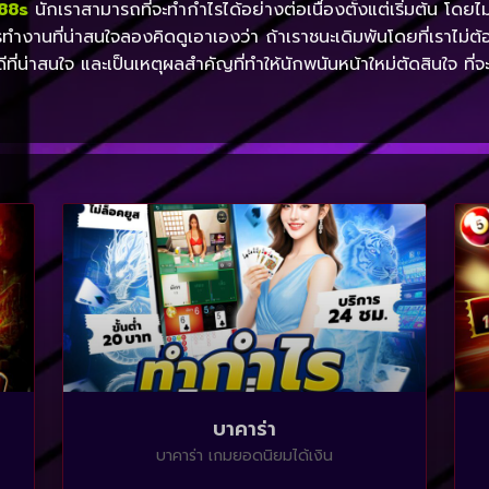
88s
นักเราสามารถที่จะทำกำไรได้อย่างต่อเนื่องตั้งแต่เริ่มต้น โดยไ
านที่น่าสนใจลองคิดดูเอาเองว่า ถ้าเราชนะเดิมพันโดยที่เราไม่ต้องล
ีที่น่าสนใจ และเป็นเหตุผลสำคัญที่ทำให้นักพนันหน้าใหม่ตัดสินใจ ที่จะ
บาคาร่า
บาคาร่า เกมยอดนิยมได้เงิน