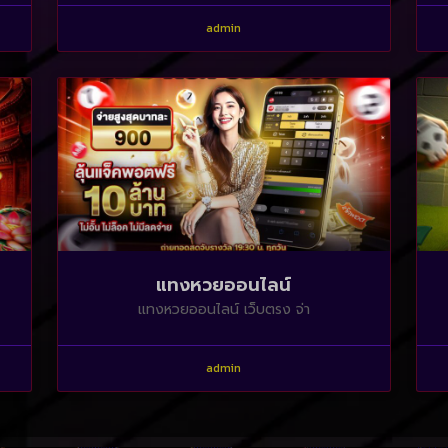
admin
แทงหวยออนไลน์
แทงหวยออนไลน์ เว็บตรง จ่า
admin