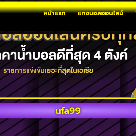
หน้าแรก
แทงบอลออนไลน์
ufa99