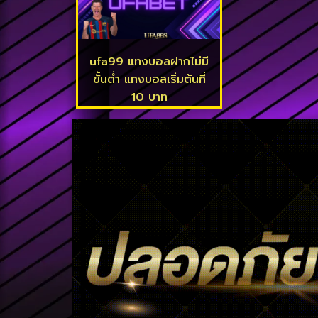
ufa99 แทงบอลฝากไม่มี
ขั้นต่ำ แทงบอลเริ่มต้นที่
10 บาท