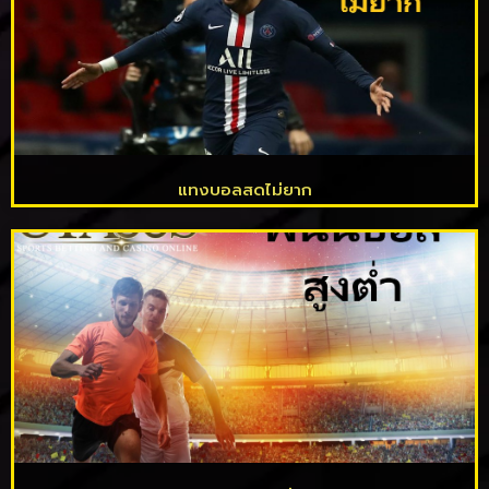
แทงบอลสดไม่ยาก