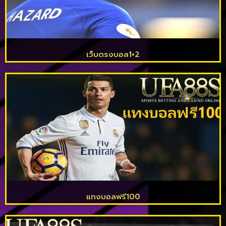
เว็บตรงบอล1×2
แทงบอลฟรี100