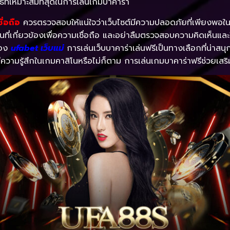
์ที่เหมาะสมที่สุดในการเล่นเกมบาคาร่า
ื่อถือ
ควรตรวจสอบให้แน่ใจว่าเว็บไซต์มีความปลอดภัยที่เพียงพอในก
ที่เกี่ยวข้องเพื่อความเชื่อถือ และอย่าลืมตรวจสอบความคิดเห็นและรีวิว
ของ
ufabet เว็บแม่
การเล่นเว็บบาคาร่าเล่นฟรีเป็นทางเลือกที่น่า
ที่มีความรู้สึกในเกมคาสิโนหรือไม่ก็ตาม การเล่นเกมบาคาร่าฟรีช่วยเส