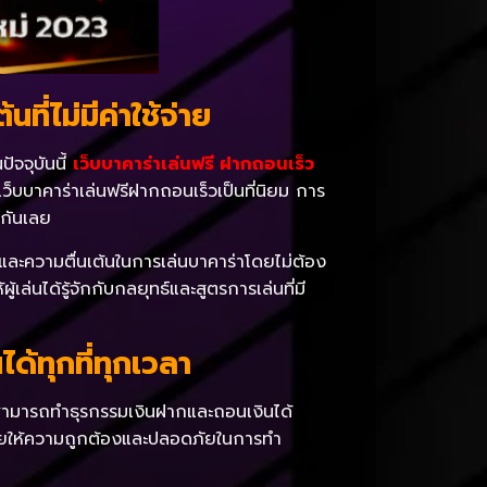
ี่ไม่มีค่าใช้จ่าย
ัจจุบันนี้
เว็บบาคาร่าเล่นฟรี ฝากถอนเร็ว
็บบาคาร่าเล่นฟรีฝากถอนเร็วเป็นที่นิยม การ
นกันเลย
และความตื่นเต้นในการเล่นบาคาร่าโดยไม่ต้อง
ผู้เล่นได้รู้จักกับกลยุทธ์และสูตรการเล่นที่มี
ได้ทุกที่ทุกเวลา
สามารถทำธุรกรรมเงินฝากและถอนเงินได้
 ช่วยให้ความถูกต้องและปลอดภัยในการทำ