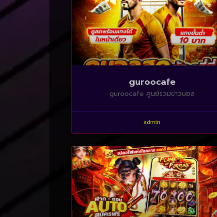
guroocafe
guroocafe ศูนย์รวมข่าวบอล
admin