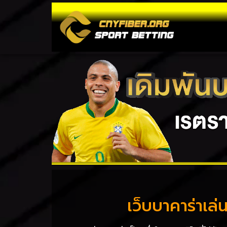
เว็บบาคาร่าเล่