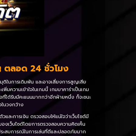
าญ ตลอด 24 ชั่วโมง
สมมุติในการเดิมพัน และอาจเสี่ยงการสูญเสีย
เพิ่มความเข้าใจในเกมนี้ เกมบาคาร่าเป็นเกม
ือที่ได้รับมีคะแนนมากกว่าอีกฝ่ายหนึ่ง ก็จะชนะ
องในวงกว้าง
และการเงิน ตรวจสอบให้แน่ใจว่าเว็บไซต์มี
ือของเว็บไซต์โดยการตรวจสอบความคิดเห็น
ณมีประสบการณ์ในการเล่นที่ดีและปลอดภัยมาก