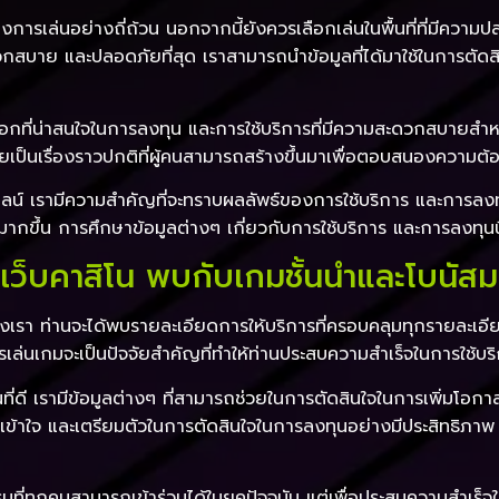
การเล่นอย่างถี่ถ้วน นอกจากนี้ยังควรเลือกเล่นในพื้นที่ที่มีควา
สะดวกสบาย และปลอดภัยที่สุด เราสามารถนำข้อมูลที่ได้มาใช้ในการตั
กที่น่าสนใจในการลงทุน และการใช้บริการที่มีความสะดวกสบายสำหรั
ายเป็นเรื่องราวปกติที่ผู้คนสามารถสร้างขึ้นมาเพื่อตอบสนองความ
ลน์ เรามีความสำคัญที่จะทราบผลลัพธ์ของการใช้บริการ และการลงทุนขอ
ขึ้น การศึกษาข้อมูลต่างๆ เกี่ยวกับการใช้บริการ และการลงทุนนี้จ
ว็บคาสิโน พบกับเกมชั้นนำและโบนัสมาก
เรา ท่านจะได้พบรายละเอียดการให้บริการที่ครอบคลุมทุกรายละเอียด 
รเล่นเกมจะเป็นปัจจัยสำคัญที่ทำให้ท่านประสบความสำเร็จในการใช้บ
ี่ดี เรามีข้อมูลต่างๆ ที่สามารถช่วยในการตัดสินใจในการเพิ่มโอ
วามเข้าใจ และเตรียมตัวในการตัดสินใจในการลงทุนอย่างมีประสิทธิภา
มที่ทุกคนสามารถเข้าร่วมได้ในยุคปัจจุบัน แต่เพื่อประสบความสำเ