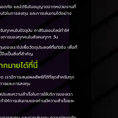
มปลอดภัย และได้รับใบอนุญาตจากหน่วยงานที่
ดสินใจในการลงทุน และการเล่นเกมได้อย่าง
บทุกคนในปัจจุบัน คาสิโนออนไลน์ทำให้
ต้องการของทุกคนในสังคมทุกๆ วัน
งเราไปเพื่อวัตถุประสงค์ที่แท้จริง เพื่อที่
ึงเป็นสิ่งที่สำคัญ
มายได้ที่นี่
เรามีการเสนอผลลัพธ์ที่ดีที่สุดสำหรับทุก
ริการและการลงทุน
กาสประสบความสำเร็จในการใช้บริการของเรา
พ ทำให้การเล่นเกมของท่านมีความสำเร็จและ
ร็จในการลงทุน และการเล่นเกม ความปลอดภัย