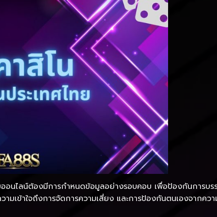
ออนไลน์ต้องมีการกำหนดข้อมูลอย่างรอบคอบ เพื่อป้องกันการบรรย
มีความเข้าใจถึงการจัดการความเสี่ยง และการป้องกันตนเองจากความเส