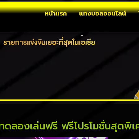
หน้าแรก
แทงบอลออนไลน์
รทดลองเล่นฟรี ฟรีโปรโมชั่นสุดพิ