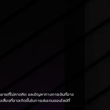
ายที่ไม่คาดคิด และปัญหาทางการเงินที่อาจ
ี่ยงที่อาจเกิดขึ้นในการเล่นเกมออนไลน์ที่