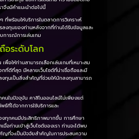
าจึงมีคำแนะนำต่อไปนี้
 ที่พร้อมให้บริการในตลาดการวิเคราะห์
ารลงทุนของท่านหลังจากที่ท่านได้รับข้อมูลและ
ะสบการณ์การเล่นเกม
ถือระดับโลก
 เพื่อให้ท่านสามารถเลือกเล่นเกมที่เหมาะสม
ี่สุด มีหลายเว็บไซต์ที่น่าเชื่อถือและมี
งทุนเป็นสิ่งสำคัญที่ช่วยให้นักลงทุนสามารถ
นในปัจจุบัน คาสิโนออนไลน์ไม่เพียงแต่
ธ์ที่ได้จากการใช้บริการและ
งทุกคนมีประสิทธิภาพมากขึ้น การศึกษา
มื่อท่านเข้าสู่เว็บไซต์ของเรา ท่านจะได้พบ
ำคัญที่จะเป็นปัจจัยสำคัญในการประสบความ