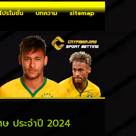
โปรโมชั่น
บทความ
sitemap
เศษ ประจำปี 2024