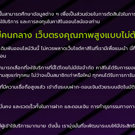
ั้นสามารถศึกษาข้อมูลต่าง ๆ เพื่อเป็นส่วนช่วยในการตัดสินใจในการเ
รใช้บริการ และการลงทุนในคาสิโนออนไลน์ของท่าน
ม่มีคนกลาง เว็บตรงคุณภาพสูงแบบไม่ต
รเดิมพันออนไลน์วันนี้ ไม่ควรพลาดเว็บไซต์คาสิโนที่เรามีเพื่อแนะนำ 
นอน
รถเลือกที่จะใช้บริการที่นี่ได้โดยไม่มีข้อจำกัด คาสิโนได้รับการยอ
ามสุขแก่ทุกคน ไม่ว่าจะเป็นสมาชิกเก่าหรือใหม่ ทุกคนได้รับการการั
ที่มีความเชื่อถือสูงแล้ว เข้าถึงระบบฝาก-ถอนเงินด้วยระบบอัตโนมัต
นที่มั่นคง และรวดเร็วทั้งในการฝาก และถอนเงิน การทำธุรกรรมทางการ
้เข้าใช้บริการมากมาย ดังนั้น เรามุ่งมั่นที่จะพัฒนาระบบให้มีประสิท