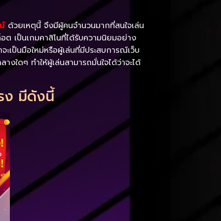
น์
ด้วยเหตุนี้ จึงมีผู้คนจำนวนมากที่สนใจเล่น
็อต เป็นเกมคาสิโนที่ได้รับความนิยมอย่าง
เป็นมือใหม่หรือผู้เล่นที่มีประสบการณ์เว็บ
างใดๆ ทำให้ผู้เล่นสามารถมั่นใจได้ว่าจะได้
 มีดังนี้