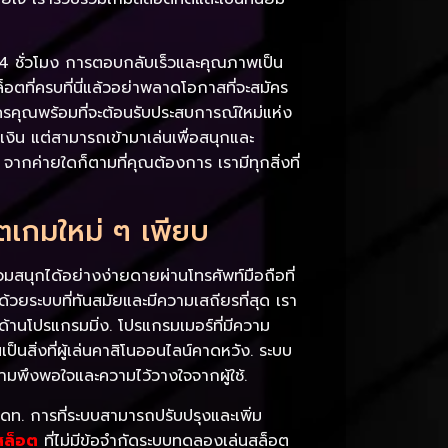
24 ชั่วโมง การตอบกลับเร็วและคุณภาพเป็น
็อตที่ครบที่นี่แล้วอย่าพลาดโอกาสที่จะสมัคร
ใครคุณพร้อมที่จะต้อนรับประสบการณ์ใหม่แห่ง
เงิน แต่สามารถเข้ามาเล่นเพื่อสนุกและ
จากค่ายใดก็ตามที่คุณต้องการ เรามีทุกสิ่งที่
ดตเกมใหม่ ๆ เพียบ
วมสนุกได้อย่างง่ายดายผ่านโทรศัพท์มือถือที่
า ด้วยระบบที่ทันสมัยและมีความเสถียรที่สุด เรา
้านโปรแกรมมิ่ง. โปรแกรมเมอร์ที่มีความ
นสิ่งที่ผู้เล่นคาสิโนออนไลน์คาดหวัง. ระบบ
ความพึงพอใจและความไว้วางใจจากผู้ใช้.
ดท. การที่ระบบสามารถปรับปรุงและเพิ่ม
สล็อต
ที่ไม่มีข้อจำกัดระบบทดลองเล่นสล็อต