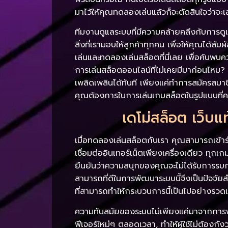
มาไว้ให้คุณทดลองเล่นแล้วก็จะตัดสินใจว่าจะ
ทีมงานดูแลระบบที่มีความคล้ายคลึงกับการด
สิ่งที่เรามอบให้ลูกค้าทุกคน เพื่อให้คุณได้ส
เล่นและทดลองเล่นสล็อตที่นี่เลย เพื่อค้นพบ
การเล่นสล็อตออนไลน์ที่ไม่เคยมีมาก่อนไหม? 
เพลิดเพลินได้ทันที เพียงแค่ทำการสมัครสมาชิ
คุณต้องการในการเล่นเกมสล็อตในรูปแบบที่
เดโม่สล็อต เว็บแ
เมื่อทดลองเล่นสล็อตกับเรา คุณสามารถเข้าร่
เชื่อมต่ออินเทอร์เน็ตเพียงเครื่องเดียว ทุกเก
ยืนยันว่าความสนุกของคุณจะไม่ได้รับการรบก
สามารถที่ดีในการพัฒนาระบบนี้จึงเป็นปัจจัย
ที่สามารถทำให้กระบวนการนี้เป็นไปอย่างรวดเร็
ความทันสมัยของระบบไม่เพียงแค่มาจากการพัฒน
ฟีเจอร์ใหม่ๆ ตลอดเวลา, ทำให้ผู้ใช้ไม่ต้อ