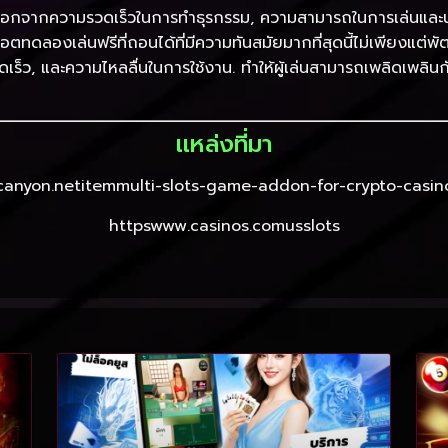
น. นอกจากความรวดเร็วในการทำธุรกรรม, ความสามารถในการเล่นและ
ล็อตทดลองเล่นฟรีที่ถอนได้ที่มีความทันสมัยมากที่สุดนี้ไม่เพียงแต่พ
็ว, และความไหลลื่นในการใช้งาน. ทำให้ผู้เล่นสามารถเพลิดเพลินก
เเหล่งที่มา
canyon.netitemmulti-slots-game-addon-for-crypto-casi
httpswww.casinos.comusslots