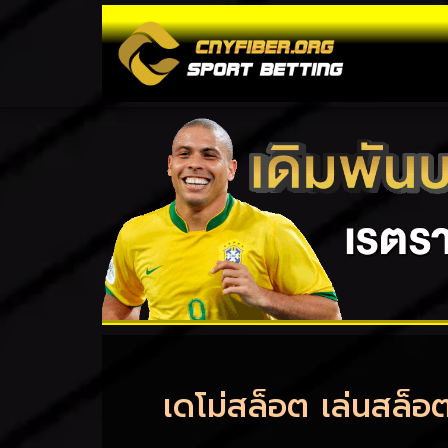
เดโม่สล็อต เล่นสล็อต