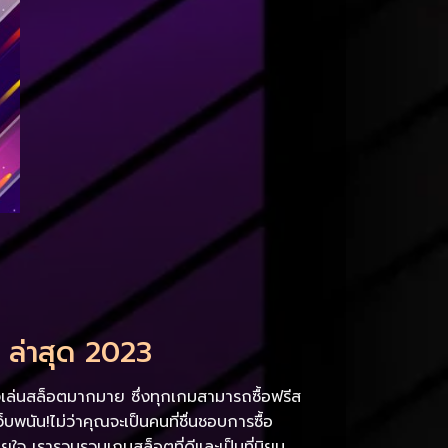
 ล่าสุด 2023
ลองเล่นสล็อตมากมาย ซึ่งทุกเกมสามารถซื้อฟรีส
พนัน!ไม่ว่าคุณจะเป็นคนที่ชื่นชอบการซื้อ
บายใจ เรารวบรวมเกมสล็อตที่ดีและเป็นที่นิยม