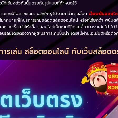
ที่เรียงตัวกันนั้นตรงกับรูปแบบที่กำหนดไว้
ง่ายและมีโอกาสชนะรางวัลใหญ่ได้ง่ายกว่าเกมอื่นๆ
เว็บพนันออนไล
น์มากมายที่ให้บริการเกมสล็อตสล็อตออนไลน์ หรือที่เรียกว่า พนันสล
ะรวดเร็ว ทำให้สล็อตออนไลน์เป็นเกมที่ใครๆ ก็สามารถเล่นได้ ไม่ว่าจะ
อนไลน์โดยตรงจากผู้ให้บริการเกมชั้นนำ โดยไม่ผ่านเอเย่นต์หรือตัวกล
การเล่น สล็อตออนไลน์ กับเว็บสล็อตตรง