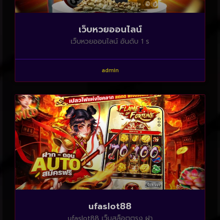
เว็บหวยออนไลน์
เว็บหวยออนไลน์ อันดับ 1 ร
admin
ufaslot88
ufaslot88 เว็บสล็อตตรง ฝา