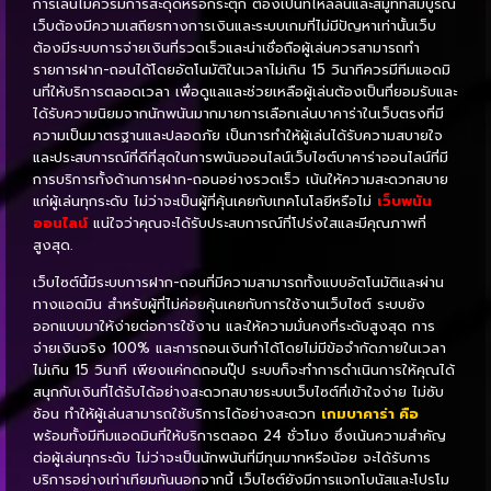
การเล่นไม่ควรมีการสะดุดหรือกระตุก ต้องเป็นที่ไหลลื่นและสมูทที่สมบูรณ์
เว็บต้องมีความเสถียรทางการเงินและระบบเกมที่ไม่มีปัญหาเท่านั้นเว็บ
ต้องมีระบบการจ่ายเงินที่รวดเร็วและน่าเชื่อถือผู้เล่นควรสามารถทำ
รายการฝาก-ถอนได้โดยอัตโนมัติในเวลาไม่เกิน 15 วินาทีควรมีทีมแอดมิ
นที่ให้บริการตลอดเวลา เพื่อดูแลและช่วยเหลือผู้เล่นต้องเป็นที่ยอมรับและ
ได้รับความนิยมจากนักพนันมากมายการเลือกเล่นบาคาร่าในเว็บตรงที่มี
ความเป็นมาตรฐานและปลอดภัย เป็นการทำให้ผู้เล่นได้รับความสบายใจ
และประสบการณ์ที่ดีที่สุดในการพนันออนไลน์เว็บไซต์บาคาร่าออนไลน์ที่มี
การบริการทั้งด้านการฝาก-ถอนอย่างรวดเร็ว เน้นให้ความสะดวกสบาย
แก่ผู้เล่นทุกระดับ ไม่ว่าจะเป็นผู้ที่คุ้นเคยกับเทคโนโลยีหรือไม่
เว็บพนัน
ออนไลน์
แน่ใจว่าคุณจะได้รับประสบการณ์ที่โปร่งใสและมีคุณภาพที่
สูงสุด.
เว็บไซต์นี้มีระบบการฝาก-ถอนที่มีความสามารถทั้งแบบอัตโนมัติและผ่าน
ทางแอดมิน สำหรับผู้ที่ไม่ค่อยคุ้นเคยกับการใช้งานเว็บไซต์ ระบบยัง
ออกแบบมาให้ง่ายต่อการใช้งาน และให้ความมั่นคงที่ระดับสูงสุด การ
จ่ายเงินจริง 100% และการถอนเงินทำได้โดยไม่มีข้อจำกัดภายในเวลา
ไม่เกิน 15 วินาที เพียงแค่กดถอนปุ๊ป ระบบก็จะทำการดำเนินการให้คุณได้
สนุกกับเงินที่ได้รับได้อย่างสะดวกสบายระบบเว็บไซต์ที่เข้าใจง่าย ไม่ซับ
ซ้อน ทำให้ผู้เล่นสามารถใช้บริการได้อย่างสะดวก
เกมบาคาร่า คือ
พร้อมทั้งมีทีมแอดมินที่ให้บริการตลอด 24 ชั่วโมง ซึ่งเน้นความสำคัญ
ต่อผู้เล่นทุกระดับ ไม่ว่าจะเป็นนักพนันที่มีทุนมากหรือน้อย จะได้รับการ
บริการอย่างเท่าเทียมกันนอกจากนี้ เว็บไซต์ยังมีการแจกโบนัสและโปรโม