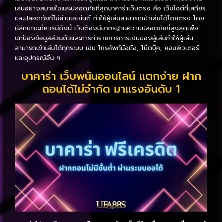
เล่นอย่างสบายใจและปลอดภัยที่สุดบาคาร่าเว็บตรง คือ เว็บไซต์ที่เสถียร
และปลอดภัยที่ไม่ผ่านเอเย่นต์ ทำให้ผู้เล่นสามารถเข้าเล่นได้โดยตรง โดย
มีลักษณะที่ควรมีดังนี้ เว็บต้องมีมาตรฐานความปลอดภัยที่สูงสุดเพื่อ
ปกป้องข้อมูลส่วนตัวและการทำรายการการเงินของผู้เล่นทำให้ผู้เล่น
สามารถเข้าเล่นได้ทุกระบบ เช่น โทรศัพท์มือถือ, โน๊ตบุ๊ค, คอมพิวเตอร์
และอุปกรณ์อื่น ๆ
บาคาร่า เว็บพนันออนไลน์ แตกง่าย ฝาก
ถอนได้ไม่จำกัด มาเเรงอันดับ 1